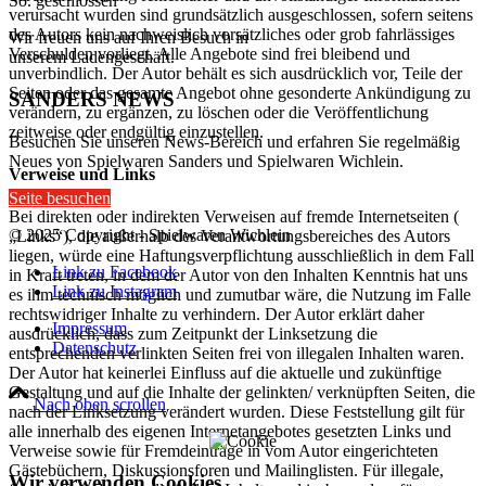
So. geschlossen
verursacht wurden sind grundsätzlich ausgeschlossen, sofern seitens
des Autors kein nachweislich vorsätzliches oder grob fahrlässiges
Wir freuen uns auf Ihren Besuch in
Verschulden vorliegt. Alle Angebote sind frei bleibend und
unserem Ladengeschäft.
unverbindlich. Der Autor behält es sich ausdrücklich vor, Teile der
Seiten oder das gesamte Angebot ohne gesonderte Ankündigung zu
SANDERS NEWS
verändern, zu ergänzen, zu löschen oder die Veröffentlichung
zeitweise oder endgültig einzustellen.
Besuchen Sie unseren News-Bereich und erfahren Sie regelmäßig
Neues von Spielwaren Sanders und Spielwaren Wichlein.
Verweise und Links
Seite besuchen
Bei direkten oder indirekten Verweisen auf fremde Internetseiten (
© 2025 Copyright - Spielwaren Wichlein
„Links“), die außerhalb des Verantwortungsbereiches des Autors
liegen, würde eine Haftungsverpflichtung ausschließlich in dem Fall
Link zu Facebook
in Kraft treten, in dem der Autor von den Inhalten Kenntnis hat uns
Link zu Instagram
es ihm technisch möglich und zumutbar wäre, die Nutzung im Falle
rechtswidriger Inhalte zu verhindern. Der Autor erklärt daher
Impressum
ausdrücklich, dass zum Zeitpunkt der Linksetzung die
Datenschutz
entsprechenden verlinkten Seiten frei von illegalen Inhalten waren.
Der Autor hat keinerlei Einfluss auf die aktuelle und zukünftige
Gestaltung und auf die Inhalte der gelinkten/ verknüpften Seiten, die
Nach oben scrollen
nach der Linksetzung verändert wurden. Diese Feststellung gilt für
alle innerhalb des eigenen Internetangebotes gesetzten Links und
Verweise sowie für Fremdeinträge in vom Autor eingerichteten
Gästebüchern, Diskussionsforen und Mailinglisten. Für illegale,
Wir verwenden Cookies